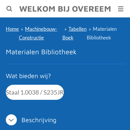
WELKOM BIJ OVEREEM
Ga
direct
naar
Home
»
Machinebouw-
»
Tabellen
»
Materialen
de
Constructie
Boek
Bibliotheek
hoofdinhoud
Materialen Bibliotheek
Wat bieden wij?
Staal 1.0038 / S235JR
Beschrijving