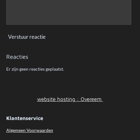
6
8
1
s
t
Verstuur reactie
e
r
Reacties
r
e
Er zijn geen reacties geplaatst.
n
website hosting : Overeem
Klantenservice
Algemeen
Voorwaarden