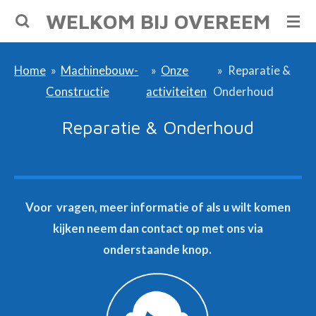
WELKOM BIJ OVEREEM
Ga
direct
naar
Home
»
Machinebouw-
»
Onze
»
Reparatie &
de
Constructie
activiteiten
Onderhoud
hoofdinhoud
Reparatie & Onderhoud
Voor vragen, meer informatie of als u wilt komen
kijken neem dan contact op met ons via
onderstaande knop.