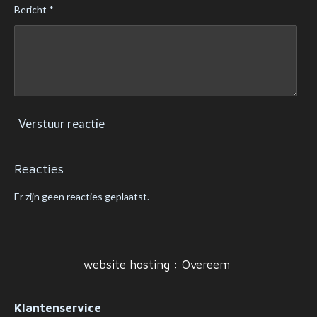
Bericht *
1
8
6
8
1
s
t
Verstuur reactie
e
r
Reacties
r
e
Er zijn geen reacties geplaatst.
n
website hosting : Overeem
Klantenservice